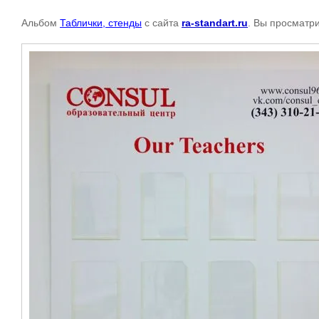
Альбом
Таблички, стенды
с сайта
ra-standart.ru
. Вы просматр