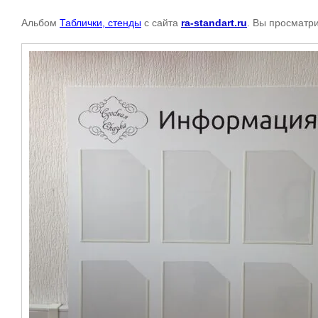
Альбом
Таблички, стенды
с сайта
ra-standart.ru
. Вы просматр