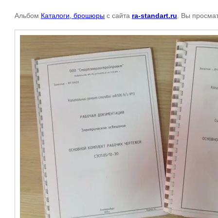
Альбом
Каталоги, брошюры
с сайта
ra-standart.ru
. Вы просма